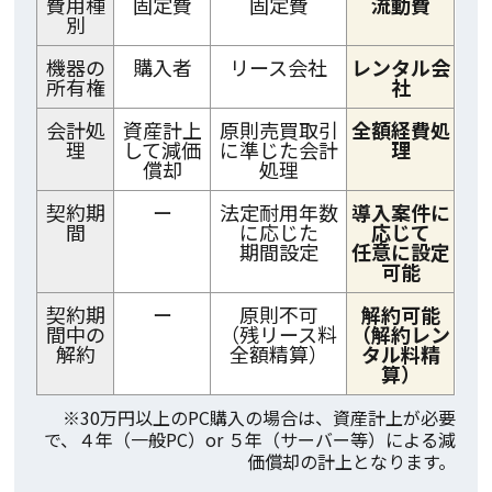
費用種
固定費
固定費
流動費
別
機器の
購入者
リース会社
レンタル会
所有権
社
会計処
資産計上
原則売買取引
全額経費処
理
して減価
に準じた会計
理
償却
処理
契約期
ー
法定耐用年数
導入案件に
間
に応じた
応じて
期間設定
任意に設定
可能
契約期
ー
原則不可
解約可能
間中の
（残リース料
（解約レン
解約
全額精算）
タル料精
算）
※30万円以上のPC購入の場合は、資産計上が必要
で、４年（一般PC）or ５年（サーバー等）による減
価償却の計上となります。