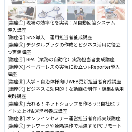
[講座①] 現場の効率化を実現！AI自動回答システム
導入講座
[講座②] SNS導入 運用担当者養成講座
[講座③] デジタルブックの作成とビジネス活用に役立
つ実践講座
[講座④] RPA（業務の自動化）実務担当者養成講座
[講座⑤] ペーパーレスの実現に役立つi-Reporter導入
講座
[講座⑥] 大学・自治体様向けWEB更新担当者育成講座
[講座⑦] ビジネスに効果的！な動画の制作・編集&活用
実践講座
[講座⑧] 売れる！ネットショップを作ろう!!自社ECサ
イト立上げ&運営者養成講座
[講座⑨] オンラインセミナー運営担当者育成実践講座
[講座⑩] テレワークや遠隔操作で活躍するPCリモート