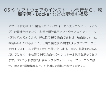
OS や ソフトウェアのインストール代行から、深
層学習・Docker などの環境も構築
アプライドでは HPC 製品（ハイ・パフォーマンス・コンピューティン
グ）の製造だけでなく、科学技術計算用ソフトウェアのインストール
代行も承っております。弊社製の HPC 製品であれば、納品後にすぐに
お使いいただけるように、工場で製造後に専門スタッフがソフトウェ
アのインストールを行ってから出荷いたします。また、弊社 HPC 製品
だけではなく、他社製の HPC 製品へのインストール代行も承っており
ます。OS から 科学技術計算用ソフトウェア、ディープラーニング設
定、Docker 環境構築など、お気軽にお問い合わせください。