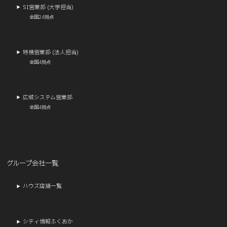
電話番号 ： 092-481-7801
受付時間 ： 平日 午前10時～午後5時
SI営業部 (大学担当)
全国24拠点
特機営業部 (法人担当)
全国4拠点
広域システム営業部
全国4拠点
グループ会社一覧
ハウズ店舗一覧
シティ情報ふくおか