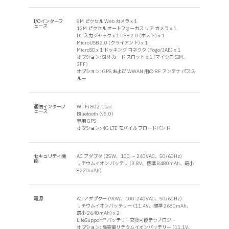
I/Oインターフ
8M ピクセル Web カメラ x 1
ェース
12M ピクセル オートフォーカス リア カメラ x 1
DC 入力ジャック x 1 USB 2.0 (ホスト) x 1
MicroUSB 2.0 (クライアント) x 1
MicroSD x 1 ドッキング コネクタ (Pogo/JAE) x 1
オプション: SIM カード スロット x 1 (マイクロ SIM、
3FF)
オプション: GPS および WWAN 用の RF アンテナ パスス
ルー
通信インターフ
Wi-Fi 802.11ac
ェース
Bluetooth (v5.0)
専用 GPS
オプション: 4G LTE モバイル ブロードバンド
セキュリティ機
AC アダプタ (25W、100 ～ 240VAC、50/60Hz)
能
リチウムイオン バッテリ (3.8V、標準 8480mAh、最小
8220mAh)
電源
AC アダプター (90W、100-240VAC、50/60Hz)
リチウムイオンバッテリー (11.4V、標準 2680mAh、
最小 2640mAh) x 2
LifeSupport™ バッテリー交換可能テクノロジー
オプション: 高容量リチウムイオンバッテリー (11.1V、