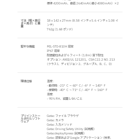
標準 4200mAh、最低 2640mAh)最小4080mAh）×2
寸法（幅×奥行
18 x 142 x 27mm (8.58 インチ x 5.6 インチ x 1.08 イ
き×高さ）と重
ンチ)
量
762g (1.68 ポンド)
堅牢な機能
MIL-STD-810H 認定
IP67 認定
耐振動性および 6 フィート (1.8m) 落下耐性
オプション: ANSI/UL 121201、CSA C22.2 NO. 213
(クラス I、ディビジョン 2、グループ A、B、C、D)
環境仕様
温度 :
- 動作時: -21°C ～ 60°C / -6°F ～ 140°F
- 保管時: -40°C ～ 71°C / -40°F ～ 160°F
湿度:
- 95% RH、結露しないこと
プリインストー
Getac ファイル ブラウザ
ルされたソフト
Getac カメラ
ウェア
Getac 入力メソッド
Getac Driving Safety Utility (試用版)
GetacdeployXpress (試用版)
Getac 設定および Google アプリケーション (検索、