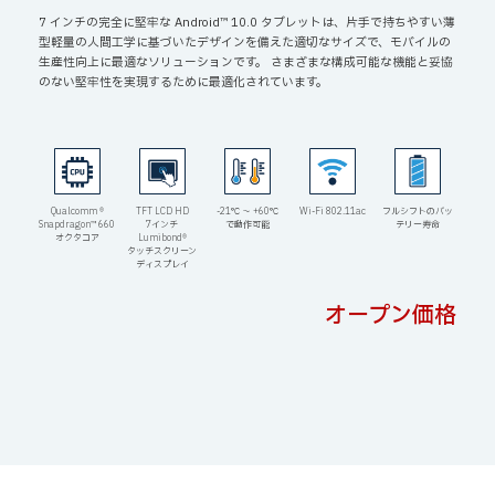
7 インチの完全に堅牢な Android™ 10.0 タブレットは、片手で持ちやすい薄
型軽量の人間工学に基づいたデザインを備えた適切なサイズで、モバイルの
生産性向上に最適なソリューションです。 さまざまな構成可能な機能と妥協
のない堅牢性を実現するために最適化されています。
Qualcomm ®
TFT LCD HD
-21℃ 〜 +60℃
Wi-Fi 802.11ac
フルシフトのバッ
Snapdragon™ 660
7インチ
で動作可能
テリー寿命
オクタコア
Lumibond®︎
タッチスクリーン
ディスプレイ
オープン価格