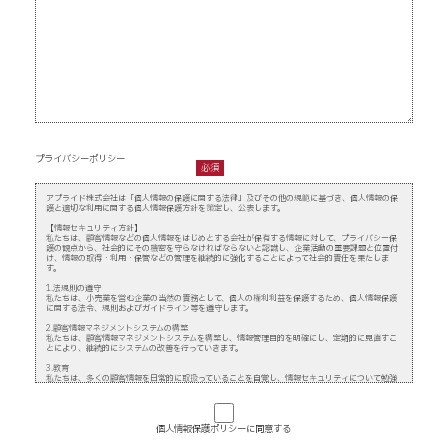
プライバシーポリシー
必須
アプライド株式会社は「個人情報の保護に関する法律」及びその他の規範に基づき、個人情報の保
護と適切な利用に関する個人情報保護方針を策定し、公表します。
【情報セキュリティ方針】
私たちは、顧客情報などの個人情報をはじめとする会社が保有する情報に対して、プライバシー保
護の観点から、社会的にその機密を守らなければならないと認識し、企業活動の重要課題と位置付
け、情報の取得・利用・保管などの管理を継続的に強化することによって社会的責任を果たしま
す。
1.法規則の遵守
私たちは、小売業を営む企業の当然の責務として、個人の権利利益を保護するため、個人情報保護
に関する法令、規則およびガイドライン等を遵守します。
2.顧客情報マネジメントシステムの構築
私たちは、顧客情報マネジメントシステムを構築し、情報管理目的を明確にし、定期的に見直すこ
とにより、継続的にシステムの改善を行っていきます。
3.教育
私たちは、多くの顧客情報を日常的に取扱っていることを自覚し、情報セキュリティについて勉強
を続け、情報セキュリティ意識を高めながら、情報セキュリティ方針に沿った行動をします。ま
た、業務委託先やパートナーに対しても本方針に則って行動いただくよう理解を求めていきます。
4.リスクマネジメント
私たちは、顧客情報をはじめとする個人情報等の漏洩を予防する方策を立て、また、緊急事態に備
個人情報保護ポリシーに同意する
えた仕組みを整備します。