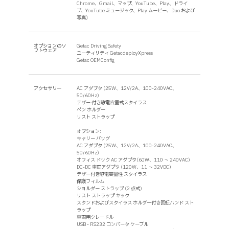
Chrome、Gmail、マップ、YouTube、Play、ドライ
ブ、YouTube ミュージック、Play ムービー、Duo および
写真）
オプションのソ
Getac Driving Safety
フトウェア
ユーティリティ GetacdeployXpress
Getac OEMConfig
アクセサリー
AC アダプタ (25W、12V/2A、100-240VAC、
50/60Hz)
テザー 付き静電容量式スタイラス
ペン ホルダー
リスト ストラップ
オプション:
キャリー バッグ
AC アダプタ (25W、12V/2A、100-240VAC、
50/60Hz)
オフィス ドック AC アダプタ(60W、110 ～ 240VAC)
DC-DC 車両アダプタ (120W、11 ～ 32VDC)
テザー付き静電容量性 スタイラス
保護フィルム
ショルダー ストラップ (2 点式)
リスト ストラップ キック
スタンドおよびスタイラス ホルダー付き回転ハンド スト
ラップ
車両用クレードル
USB - RS232 コンバータ ケーブル