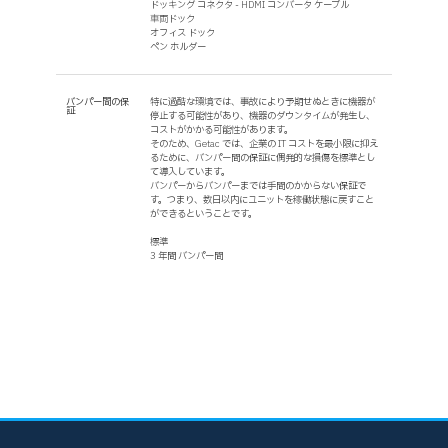
ドッキング コネクタ - HDMI コンバータ ケーブル
車両ドック
オフィス ドック
ペン ホルダー
バンパー間の保
特に過酷な環境では、事故により予期せぬときに機器が
証
停止する可能性があり、機器のダウンタイムが発生し、
コストがかかる可能性があります。
そのため、Getac では、企業の IT コストを最小限に抑え
るために、バンパー間の保証に偶発的な損傷を標準とし
て導入しています。
バンパーからバンパーまでは手間のかからない保証で
す。つまり、数日以内にユニットを稼働状態に戻すこと
ができるということです。
標準
3 年間 バンパー間