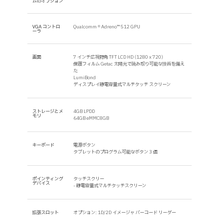
ムのオプション
VGA コントロ
Qualcomm ® Adreno™ 512 GPU
ーラ
画面
7 インチ広視野角 TFT LCD HD (1280 x 720)
保護フィルム Getac 太陽光で読み取り可能な技術を備え
た
LumiBond
ディスプレイ静電容量式マルチタッチ スクリーン
ストレージとメ
4GB LPDD
モリ
64GB eMMC8GB
キーボード
電源ボタン
タブレットのプログラム可能なボタン 3 個
ポインティング
タッチスクリー
デバイス
- 静電容量式マルチタッチスクリーン
拡張スロット
オプション: 1D/2D イメージャ バーコード リーダー